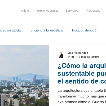
Inicio
Sobre Nosotras
Servicios
Proyectos
ificación EDGE
Eficiencia Energética
Postconstrucción
d
LEED Silver
Naves de Plataforma Park
Metodología 
Luis Hernández
14 jul
3 min de lectura
¿Cómo la arqui
versión Estratégica
sustentable pu
el sentido de 
La arquitectura sustentable t
transformar mucho más que ed
exploramos cómo el Cuarto E