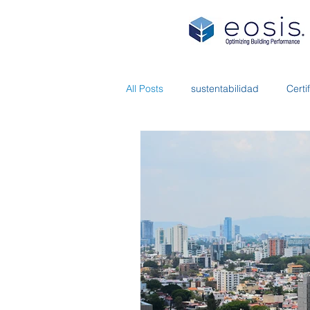
All Posts
sustentabilidad
Cert
Naves Industriales
LEED Gol
2026
Calidad de aire
In