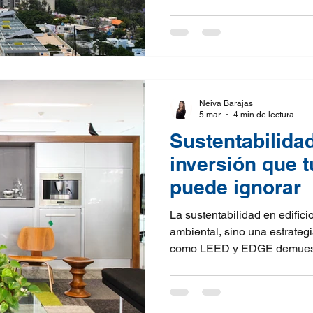
inmersivos, el urbanismo y la
pueden fortalecer comunidad
resilientes y acelerar la tran
construido con impacto posit
Neiva Barajas
5 mar
4 min de lectura
Sustentabilidad
inversión que 
puede ignorar
La sustentabilidad en edifici
ambiental, sino una estrategi
como LEED y EDGE demuestr
eficientes reducen costos op
de los activos y mejoran el
que trabajan en ellos. Ademá