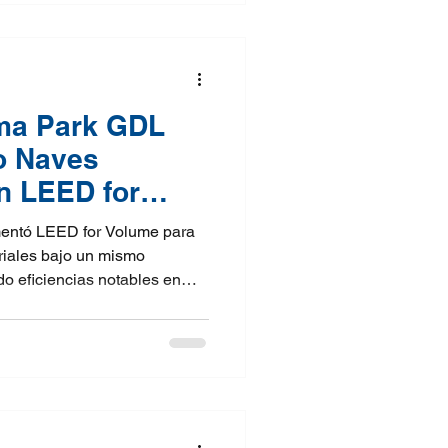
entabilidad también se vuelve
iliencia y gestión de riesgos
ma Park GDL
ro Naves
on LEED for
entó LEED for Volume para
triales bajo un mismo
do eficiencias notables en
itio. A través de un esquema
eció una metodología que
 desempeño ambiental, facilita
uestra que la sustentabilidad
e forma rentable. El caso de
ierte así