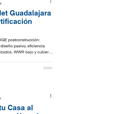
ra
let Guadalajara
tificación
EDGE postconstrucción:
 diseño pasivo, eficiencia
ilizados. WWR bajo y cubierta
en cargas térmicas y costos
rifería y sanitarios de bajo
gua y resiliencia hídrica.
 para edificios comerciales
a
u Casa al