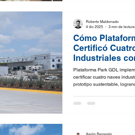
hídrico y energético, la sust
una herramienta clave de res
para el futuro.
Roberto Maldonado
4 dic 2025
3 min de lectura
Cómo Platafor
Certificó Cuat
Industriales c
Volume
Plataforma Park GDL implem
certificar cuatro naves indus
prototipo sustentable, logran
energía, agua y manejo del s
replicable, el parque establ
garantiza consistencia en el
futuras certificaciones y dem
industrial puede escalarse d
Plataforma Park GDL se conv
Aarón Barragán