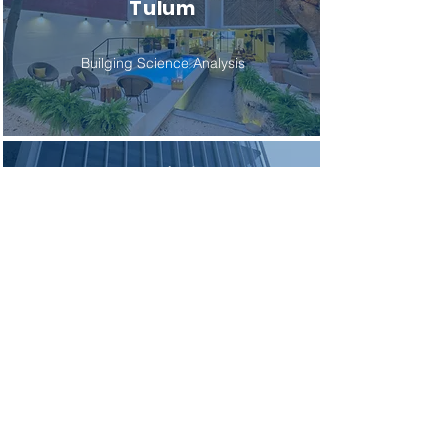
Tulum
Builging Science Analysis
Mar Báltico
2242
Building Science Analysis
Torre en Paseo
de la Reforma