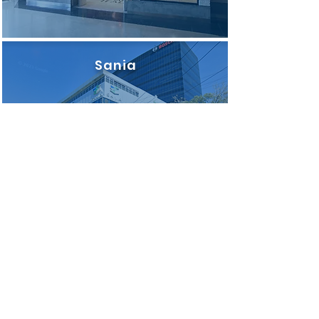
Sania
LEED Management
Torre en Paseo
de la Reforma
Building Science Analysis