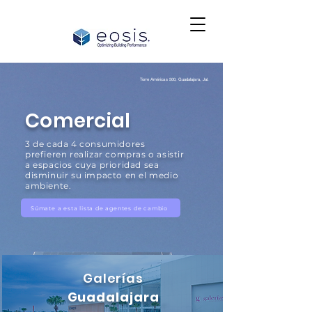
Torre Américas 500, Guadalajara, Jal.
Comercial
3 de cada 4 consumidores
prefieren realizar compras o asistir
a espacios cuya prioridad sea
disminuir su impacto en el medio
ambiente.
Súmate a esta lista de agentes de cambio
Galerías
Guadalajara