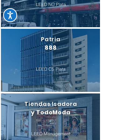
LEED NC Plata
Patria
888
LEED CS Plata
Tiendas Isadora
y TodoModa
LEED Management