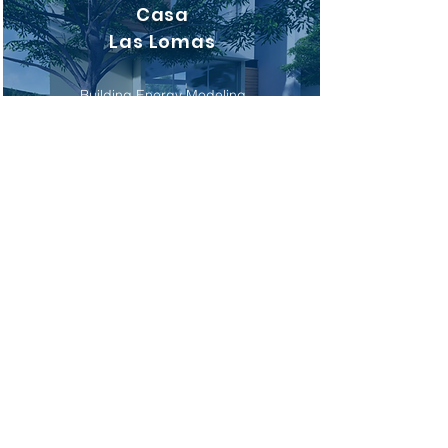
Casa
Las Lomas
Building Energy Modeling
More
Buceo
Building Science Analysis
Santora