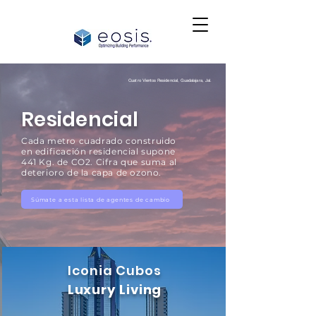
Cuatro Vientos Residencial, Guadalajara, Jal.
Residencial
Cada metro cuadrado construido
en edificación residencial supone
441 Kg. de CO2. Cifra que suma al
deterioro de la capa de ozono.
Súmate a esta lista de agentes de cambio
Iconia Cubos
Luxury Living