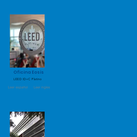
Oficina Eosis
LEED ID+C Platino
Leer español
Leer ingles