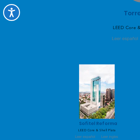
Torr
LEED Core & 
Leer español
Sofitel Reforma
LEED Core & Shell Plata
Leer español
Leer ingles