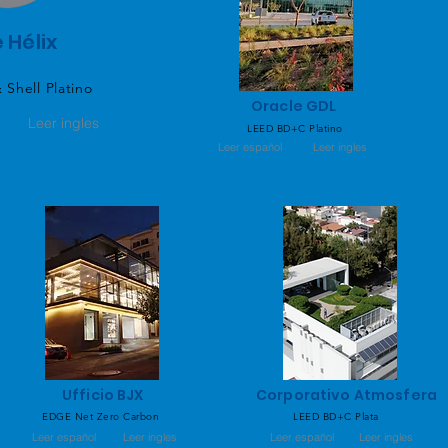
e Hé
lix
Shell Platino
Oracle GDL
Leer ingles
LEED BD+C Platino
Leer español
Leer ingles
Ufficio BJX
Corporativo Atmosfera
EDGE Net Zero Carbon
LEED BD+C Plata
Leer español
Leer ingles
Leer español
Leer ingles