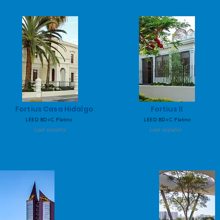
Fortius Casa Hidalgo
Fortius II
LEED BD+C Platino
LEED BD+C Platino
Leer español
Leer español