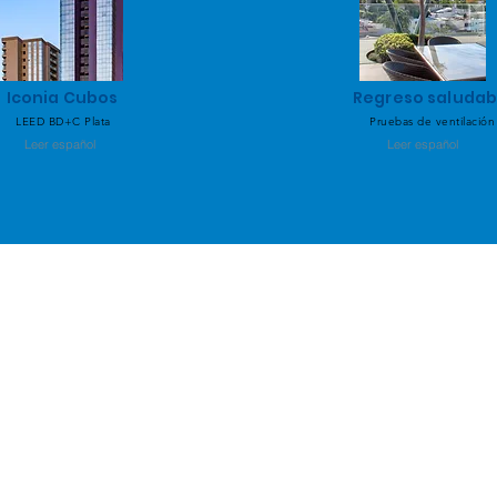
Iconia Cubos
Regreso saludab
LEED BD+C Plata
Pruebas de ventilación
Leer español
Leer español
info@eosis.energy
Av. Pablo Neruda 2828 int.
5c,
Guadalajara, Jalisco, Mx.
Aviso de privacidad
©2026 Eosis