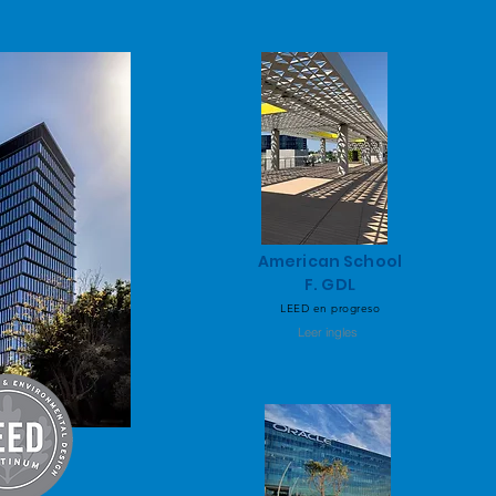
American School
F. GDL
LEED en progreso
Leer ingles