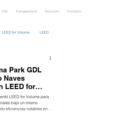
ESG
Transparencia
Recursos
Contacto
LEED for Volume
LEED
Replicable
Sustentabilidad
a
ma Park GDL
ro Naves
on LEED for
entó LEED for Volume para
striales bajo un mismo
ndo eficiencias notables en