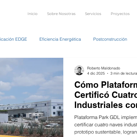
Inicio
Sobre Nosotras
Servicios
Proyectos
ificación EDGE
Eficiencia Energética
Postconstrucción
d
LEED Silver
Naves de Plataforma Park
Metodología 
Roberto Maldonado
4 dic 2025
3 min de lectur
Cómo Platafor
versión Estratégica
Certificó Cuat
Industriales c
Volume
Plataforma Park GDL implem
certificar cuatro naves indu
prototipo sustentable, logra