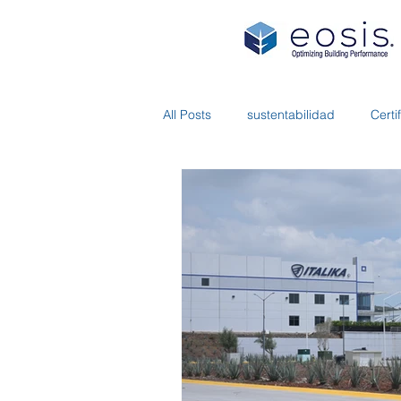
All Posts
sustentabilidad
Cert
Naves Industriales
LEED Gol
2026
Calidad de aire
In