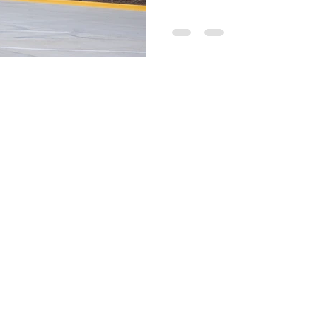
energía, agua y manejo del 
replicable, el parque estab
garantiza consistencia en e
facilita futuras certificacio
sustentabilidad industrial p
rentable. El caso de Platafo
info@eosis.energy
Av. Pablo Neruda 2828 int.
5c,
Guadalajara, Jalisco, Mx.
Aviso de privacidad
©2026 Eosis